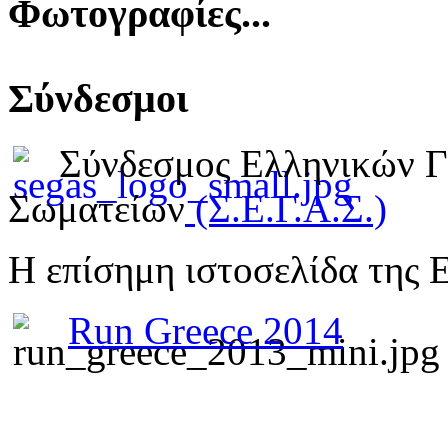
Φωτογραφίες...
Σύνδεσμοι
Σύνδεσμος Ελληνικών 
Σωματείων
(Σ.Ε.Γ.Α.Σ.)
Η επίσημη ιστοσελίδα της 
Run Greece 2014