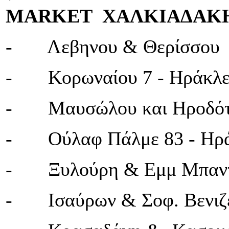
MARKET
ΧΑΛΚΙΑΔΑΚ
- Λεβηνου & Θερίσσου 
- Κορωναίου 7 - Ηράκλε
- Μαυσώλου και Ηροδότ
- Ούλαφ Πάλμε 83 - Ηρά
- Ξυλούρη & Εμμ Μπαντο
- Ισαύρων & Σοφ. Βενιζέ