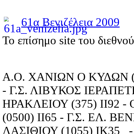
61α Βενιζέλεια 2009
To επίσημο site του διεθνο
Α.Ο. ΧΑΝΙΩΝ Ο ΚΥΔΩΝ (15
- Γ.Σ. ΛΙΒΥΚΟΣ ΙΕΡΑΠΕΤΡΑ
ΗΡΑΚΛΕΙΟΥ (375) ΙΙ92
(0500) ΙΙ65 - Γ.Σ. ΕΛ. Β
ΛΑΣΙΘΙΟΥ (1055) ΙΚ35 -