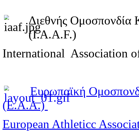
Διεθνής Ομοσπονδία 
(I.A.A.F.)
International Association o
Ευρωπαϊκή Ομοσπονδ
(E.A.A.)
European Athleticc Associa