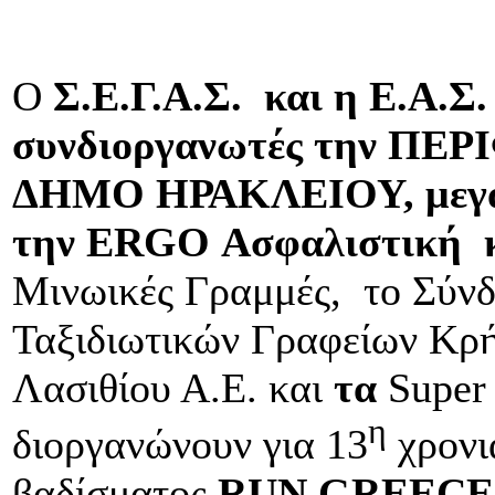
O
Σ.Ε.Γ.Α.Σ. και η Ε.Α.Σ
συνδιοργανωτές την ΠΕ
ΔΗΜΟ ΗΡΑΚΛΕΙΟΥ, μεγά
την ERGO Ασφαλιστική
Μινωικές Γραμμές, το Σύνδ
Ταξιδιωτικών Γραφείων Κρή
Λασιθίου Α.Ε. και
τα
Super
η
διοργανώνουν για 13
χρονι
βαδίσματος
RUN
GREECE