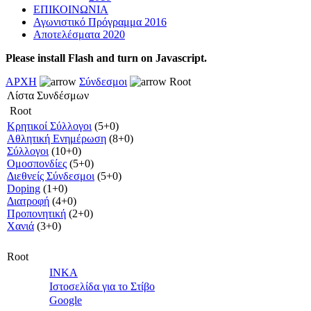
ΕΠΙΚΟΙΝΩΝΙΑ
Αγωνιστικό Πρόγραμμα 2016
Αποτελέσματα 2020
Please install Flash and turn on Javascript.
ΑΡΧΗ
Σύνδεσμοι
Root
Λίστα Συνδέσμων
Root
Κρητικοί Σύλλογοι
(5+0)
Αθλητική Ενημέρωση
(8+0)
Σύλλογοι
(10+0)
Ομοσπονδίες
(5+0)
Διεθνείς Σύνδεσμοι
(5+0)
Doping
(1+0)
Διατροφή
(4+0)
Προπονητική
(2+0)
Χανιά
(3+0)
Root
INKA
Ιστοσελίδα για το Στίβο
Google