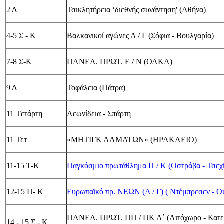
2 Δ
Τσικλητήρεια ‘διεθνής συνάντηση' (Αθήνα)
4-5 Σ - Κ
Βαλκανικοί αγώνες Α / Γ (Σόφια - Βουλγαρία)
7-8 Σ-Κ
ΠΑΝΕΛ. ΠΡΩΤ. Ε / Ν (ΟΑΚΑ)
9 Δ
Τοφάλεια (Πάτρα)
11 Tετάρτη
Λεωνίδεια - Σπάρτη
11 Τετ
«ΜΗΤΙΓΚ ΑΛΜΑΤΩΝ» (ΗΡΑΚΛΕΙΟ)
11-15 Τ-Κ
Παγκόσμιο πρωτάθλημα Π / Κ (Οστράβα - Τσεχ
12-15 Π- Κ
Ευρωπαϊκό πρ. ΝΕΩΝ (Α / Γ) ( Ντέμπρεσεν - Ο
ΠΑΝΕΛ. ΠΡΩΤ. ΠΠ / ΠΚ Α΄ (Λιτόχωρο - Κατε
14 - 15 Σ - Κ