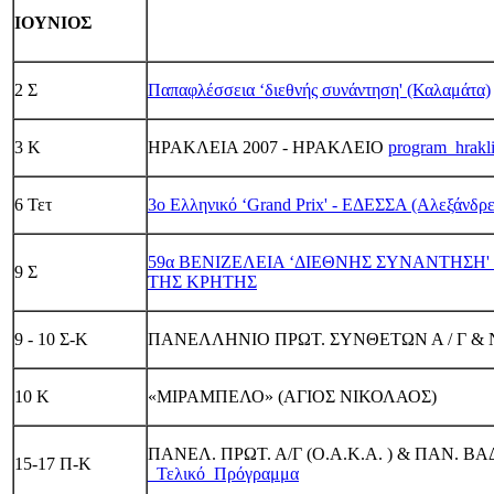
ΙΟΥΝΙΟΣ
2 Σ
Παπαφλέσσεια ‘διεθνής συνάντηση' (Καλαμάτα)
3 K
ΗΡΑΚΛΕΙΑ 2007 - ΗΡΑΚΛΕΙΟ
program_hrakl
6 Τετ
3ο Ελληνικό ‘Grand Prix' - ΕΔΕΣΣΑ (Αλεξάνδρε
59α ΒΕΝΙΖΕΛΕΙΑ ‘ΔΙΕΘΝΗΣ ΣΥΝΑΝΤΗΣΗ'
9 Σ
ΤΗΣ ΚΡΗΤΗΣ
9 - 10 Σ-Κ
ΠΑΝΕΛΛΗΝΙΟ ΠΡΩΤ. ΣΥΝΘΕΤΩΝ Α / Γ & 
10 Κ
«ΜΙΡΑΜΠΕΛΟ» (ΑΓΙΟΣ ΝΙΚΟΛΑΟΣ)
ΠΑΝΕΛ. ΠΡΩΤ. Α/Γ (Ο.Α.Κ.Α. ) & ΠΑΝ. ΒΑΔΗ
15-17 Π-Κ
_Τελικό_Πρόγραμμα