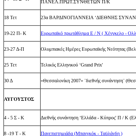
ΠΑΝΕΛ.ΠΡΩΤ.ΣΥΝΘΕΤΩΝ Π/Κ
18 Τετ
23α BAΡΔΙΝΟΓΙΑΝΝΕΙΑ ‘ΔΙΕΘΝΗΣ ΣΥΝΑ
19-22 Π- Κ
Ευρωπαϊκό πρωτάθλημα Ε / Ν ( Χένγκελο - Ολλ
23-27 Δ-Π
Ολυμπιακές Ημέρες Ευρωπαϊκής Νεότητας (Βελι
25 Τετ
Τελικός Ελληνικού ‘Grand Prix'
30 Δ
«Θεσσαλονίκη 2007» ¨διεθνής συνάντηση¨ (Θεσ
ΑΥΓΟΥΣΤΟΣ
4 - 5 Σ - Κ
Διεθνής συνάντηση ‘Ελλάδα - Kύπρος' Π / Κ (Ε
8 -19 Τ - Κ
Πανεπιστημιάδα (Μπανγκόκ - Ταϋλάνδη )