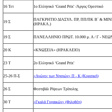
16 Τετ
1ο Ελληνικό ‘Grand Prix' -Άργος Ορεστικό
ΠΑΓΚΡΗΤΙΟ ΔΙΑΣΥΛ. ΠΡ, ΠΠ/ΠΚ Β΄ & ΜΙΝ
19 Σ
(ΗΡΑΚΛ.)
19 Σ
ΠΑΝΕΛΛΗΝΙΟ ΠΡΩΤ. 10.000 μ. Α / Γ - ΝΕΩ
20 Κ
«ΚΝΩΣΕΙΑ» (ΗΡΑΚΛΕΙΟ)
23 Τ
2ο Ελληνικό ‘Grand Prix'
25-26 Π-Σ
«Αγώνες των Νησιών» Π - Κ (Κορσική)
26 Σ
Φεστιβάλ Ρίψεων Τρίπολης
30 Τ
«Γκαλά Γυναικών» (Φιλοθέη)