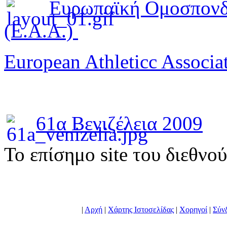
Ευρωπαϊκή Ομοσπονδ
(E.A.A.)
European Athleticc Associa
61α Βενιζέλεια 2009
To επίσημο site του διεθνο
|
Αρχή
|
Χάρτης Ιστοσελίδας
|
Χορηγοί
|
Σύν