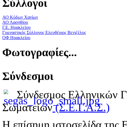
Σύλλογοι
ΑΟ Κύδων Χανίων
ΑΟ Λασηθίου
Γ.Ε. Ηρακλείου
Γυμναστικός Σύλλογος Ελευθέριος Βενιζέλος
ΟΦ Ηρακλείου
Φωτογραφίες...
Σύνδεσμοι
Σύνδεσμος Ελληνικών 
Σωματείων
(Σ.Ε.Γ.Α.Σ.)
Η επίσημη ιστοσελίδα της 