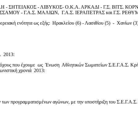
Ε.Η - ΣΗΤΕΙΑΚΟΣ - ΛΙΒΥΚΟΣ- Ο.Κ.Α. ΑΡΚΑΔΙ - Γ.Σ. ΒΙΤΣ. ΚΟΡΝ
ΜΟΥ - Γ.Α.Σ. ΜΑΛΙΩΝ, Γ.Α.Σ. ΙΕΡΑΠΕΤΡΑΣ και Γ.Σ. ΡΕΘΥ
ειακή ενότητα ως εξής: Ηρακλείου (6) - Λασιθίου (5) - Χανίων (3)
 2013:
όχους που έχουμε ως Ένωση Αθλητικών Σωματείων Σ.Ε.Γ.Α.Σ. Κρήτης,
γωνιστική χρονιά 2013:
 των προγραμματισμένων αγώνων, με την υποστήριξη του Σ.Ε.Γ.Α.Σ.