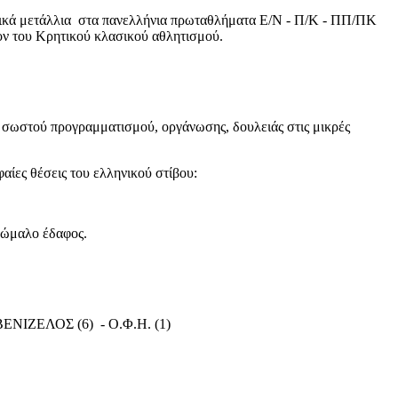
ικά μετάλλια στα πανελλήνια πρωταθλήματα Ε/Ν - Π/Κ - ΠΠ/ΠΚ
λλον του Κρητικού κλασικού αθλητισμού.
σμα σωστού προγραμματισμού, οργάνωσης, δουλειάς στις μικρές
αίες θέσεις του ελληνικού στίβου:
νώμαλο έδαφος.
 ΒΕΝΙΖΕΛΟΣ (6) - Ο.Φ.Η. (1)