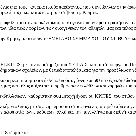
 ένας από τους καθοριστικούς παράγοντες, που συνέβαλλαν στην άρισ
ή ανάπτυξη και καταξίωση του στίβου της Κρήτης.
, οφείλεται στην αποκέντρωση των αγωνιστικών δραστηριοτήτων μας, 
ν, των ιδιωτικών φορέων, των οικογενειών των αθλητών μας και τέλο
 όλη την Κρήτη, αποτελούν το «ΜΕΓΑΛΟ ΣΥΜΜΑΧΟ ΤΟΥ ΣΤΙΒΟΥ» και 
TICS, με την υποστήριξη του Σ.Ε.Γ.Α.Σ. και του Υπουργείου Παιδεί
δημοτικών σχολείων, με θετικά αποτελέσματα για την προσέλκυση νέ
άνωση και τη συμμετοχή σε πολλούς αγώνες και αθλητικές εκδηλώσεις,
ές μας και τέλος αυξάνεται ο αριθμός των φιλάθλων και χορηγών του σ
ηλώσεων, καθοριστική συμμετοχή έχουν οι ΚΡΙΤΕΣ του στίβου τ
κής νεολαίας, με συνεχή παρουσία στους αγώνες, υψηλό επίπεδο γν
ην αξιοπιστία των επιδόσεων, αλλά και την πανελλήνια και διεθνή κα
α 18 σωματεία :