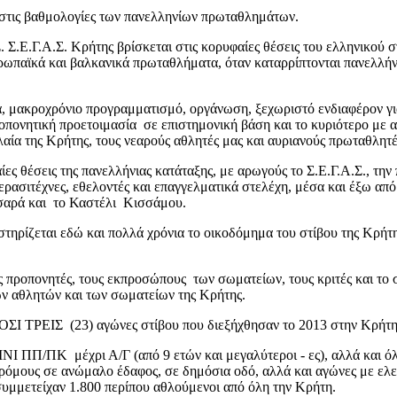
 στις βαθμολογίες των πανελληνίων πρωταθλημάτων.
. Σ.Ε.Γ.Α.Σ. Κρήτης βρίσκεται στις κορυφαίες θέσεις του ελληνικού στ
ωπαϊκά και βαλκανικά πρωταθλήματα, όταν καταρρίπτονται πανελλήνιε
, μακροχρόνιο προγραμματισμό, οργάνωση, ξεχωριστό ενδιαφέρον γι
νητική προετοιμασία σε επιστημονική βάση και το κυριότερο με από
αία της Κρήτης, τους νεαρούς αθλητές μας και αυριανούς πρωταθλητέ
ς θέσεις της πανελλήνιας κατάταξης, με αρωγούς το Σ.Ε.Γ.Α.Σ., την πο
ασιτέχνες, εθελοντές και επαγγελματικά στελέχη, μέσα και έξω από τα
σσαρά και το Καστέλι Κισσάμου.
στηρίζεται εδώ και πολλά χρόνια το οικοδόμημα του στίβου της Κρήτ
ς προπονητές, τους εκπροσώπους των σωματείων, τους κριτές και το
των αθλητών και των σωματείων της Κρήτης.
ΟΣΙ ΤΡΕΙΣ (23) αγώνες στίβου που διεξήχθησαν το 2013 στην Κρήτη
ΝΙ ΠΠ/ΠΚ μέχρι Α/Γ (από 9 ετών και μεγαλύτεροι - ες), αλλά και όλε
ρόμους σε ανώμαλο έδαφος, σε δημόσια οδό, αλλά και αγώνες με ελε
μετείχαν 1.800 περίπου αθλούμενοι από όλη την Κρήτη.