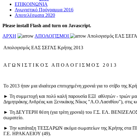
ΕΠΙΚΟΙΝΩΝΙΑ
Αγωνιστικό Πρόγραμμα 2016
Αποτελέσματα 2020
Please install Flash and turn on Javascript.
ΑΡΧΗ
ΑΠΟΛΟΓΙΣΜΟΙ
Απολογισμός ΕΑΣ ΣΕΓΑ
Απολογισμός ΕΑΣ ΣΕΓΑΣ Κρήτης 2013
Α Γ Ω Ν Ι Σ Τ Ι Κ Ο Σ Α Π Ο Λ Ο Γ Ι Σ Μ Ο Σ 2 0 1 3
Το 2013 ήταν μια ιδιαίτερα επιτυχημένη χρονιά για το στίβο της Κρ
► Τη συμμετοχή και πολύ καλή παρουσία ΕΞΙ αθλητών - τριών μας
Δημητράκης Ανδρέας και Ξενικάκης Νίκος "Α.Ο.Λασιθίου"), στις κ
► Τη ΔΕΥΤΕΡΗ θέση (για τρίτη χρονιά) του Γ.Σ. ΕΛ. ΒΕΝΙΖΕΛΟΣ σ
σωματείο.
► Την κατάταξη ΤΕΣΣΑΡΩΝ ακόμα σωματείων της Κρήτης στα ΠΕ
Γ.Ε. ΗΡΑΚΛΕΙΟΥ (49).