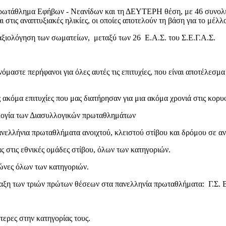
ρωτάθλημα Εφήβων - Νεανίδων και τη ΔΕΥΤΕΡΗ θέση, με 46 συνολ
ι στις αναπτυξιακές ηλικίες, οι οποίες αποτελούν τη βάση για το μέ
ολόγηση των σωματείων, μεταξύ των 26 Ε.Α.Σ. του Σ.Ε.Γ.Α.Σ.
ανόμαστε περήφανοι για όλες αυτές τις επιτυχίες, που είναι αποτέλε
ακόμα επιτυχίες που μας διατήρησαν για μια ακόμα χρονιά στις κορυφ
λογία των Διασυλλογικών πρωταθλημάτων
νελλήνια πρωταθλήματα ανοιχτού, κλειστού στίβου και δρόμου σε α
στις εθνικές ομάδες στίβου, όλων των κατηγοριών.
ώνες όλων των κατηγοριών.
άταξη των τριών πρώτων θέσεων στα πανελληνία πρωταθλήματα: Γ.Σ.
ύτερες στην κατηγορίας τους.