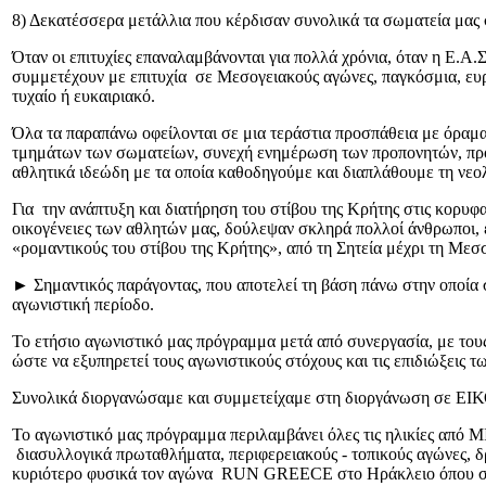
8) Δεκατέσσερα μετάλλια που κέρδισαν συνολικά τα σωματεία μας
Όταν οι επιτυχίες επαναλαμβάνονται για πολλά χρόνια, όταν η Ε.Α.Σ
συμμετέχουν με επιτυχία σε Μεσογειακούς αγώνες, παγκόσμια, ευρ
τυχαίο ή ευκαιριακό.
Όλα τα παραπάνω οφείλονται σε μια τεράστια προσπάθεια με όραμα
τμημάτων των σωματείων, συνεχή ενημέρωση των προπονητών, προπο
αθλητικά ιδεώδη με τα οποία καθοδηγούμε και διαπλάθουμε τη νεολ
Για την ανάπτυξη και διατήρηση του στίβου της Κρήτης στις κορυφαίε
οικογένειες των αθλητών μας, δούλεψαν σκληρά πολλοί άνθρωποι, ερ
«ρομαντικούς του στίβου της Κρήτης», από τη Σητεία μέχρι τη Με
► Σημαντικός παράγοντας, που αποτελεί τη βάση πάνω στην οποία 
αγωνιστική περίοδο.
Το ετήσιο αγωνιστικό μας πρόγραμμα μετά από συνεργασία, με του
ώστε να εξυπηρετεί τους αγωνιστικούς στόχους και τις επιδιώξεις 
Συνολικά διοργανώσαμε και συμμετείχαμε στη διοργάνωση σε ΕΙΚ
Το αγωνιστικό μας πρόγραμμα περιλαμβάνει όλες τις ηλικίες από ΜΙ
διασυλλογικά πρωταθλήματα, περιφερειακούς - τοπικούς αγώνες, δ
κυριότερο φυσικά τον αγώνα RUN GREECE στο Ηράκλειο όπου συμ