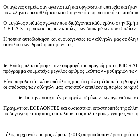
Οι αγώνες σημείωσαν αγωνιστική και οργανωτική επιτυχία και ήταν
πανελλήνια πρωταθλήματα και στη γενικότερη ποιοτική και ποσοτικ
Ο μεγάλος αριθμός αγώνων που διεξάγονται κάθε χρόνο στην Κρήτη
Σ.Ε.Γ.Α.Σ. της πολιτείας, των κριτών, των διοικήσεων των σταδίω
Η τοπική αυτοδιοίκηση και οι οικογένειες των αθλητών μας σε
συνόλου των δραστηριοτήτων μας.
► Επίσης υλοποιήσαμε την εφαρμογή του προγράμματος KID'S ATHLE
πρόγραμμα συμμετείχε μεγάλος αριθμός μαθητών - μαθητριών των 
Είναι παραδεκτό πλέον από όλους μας, ότι μόνο μέσα από τη διοργ
οι επιδόσεις των αθλητών μας, αποκτούν επιπλέον εμπειρίες οι κριτ
► Για την επιτυχημένη διοργάνωση όλων των αγωνιστικών εκδ
Πραγματικοί ΕΘΕΛΟΝΤΕΣ και ουσιαστικοί υποστηρικτές της ελληνι
παιδαγωγική κατάρτιση, αποτελούν τους καλύτερους εγγυητές για τ
Τέλος τη χρονιά που μας πέρασε (2013) παρουσίασαν δραστηριότητ