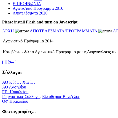
ΕΠΙΚΟΙΝΩΝΙΑ
Αγωνιστικό Πρόγραμμα 2016
Αποτελέσματα 2020
Please install Flash and turn on Javascript.
ΑΡΧΗ
ΑΠΟΤΕΛΕΣΜΑΤΑ/ΠΡΟΓΡΑΜΜΑΤΑ
Α
Αγωνιστικό Πρόγραμμα 2014
Κατεβάστε εδώ το Αγωνιστικό Πρόγραμμα με τις Διοργανώσεις τ
[ Πίσω ]
Σύλλογοι
ΑΟ Κύδων Χανίων
ΑΟ Λασηθίου
Γ.Ε. Ηρακλείου
Γυμναστικός Σύλλογος Ελευθέριος Βενιζέλος
ΟΦ Ηρακλείου
Φωτογραφίες...