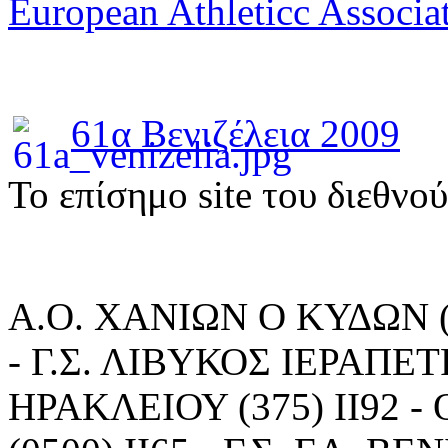
European Athleticc Associa
61α Βενιζέλεια 2009
To επίσημο site του διεθνο
Α.Ο. ΧΑΝΙΩΝ Ο ΚΥΔΩΝ (15
- Γ.Σ. ΛΙΒΥΚΟΣ ΙΕΡΑΠΕΤΡΑ
ΗΡΑΚΛΕΙΟΥ (375) ΙΙ92