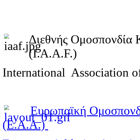
Διεθνής Ομοσπονδία 
(I.A.A.F.)
International Association o
Ευρωπαϊκή Ομοσπονδ
(E.A.A.)