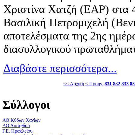
Χριστίνα Χατζή (ΕΑΡ) στα 4
Βασιλική Πετρομιχελή (Βενι
αποτελέσματα της 2ης ημέρ
διασυλλογικού πρωταθλήματο
Διαβάστε περισσότερα...
<< Αρχική
< Προηγ.
831
832
833
83
Σύλλογοι
ΑΟ Κύδων Χανίων
ΑΟ Λασηθίου
Γ.Ε. Ηρακλείου