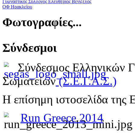
Γυμναστικός Σύλλογος Ελευθέριος Βενιζέλος
ΟΦ Ηρακλείου
Φωτογραφίες...
Σύνδεσμοι
Σύνδεσμος Ελληνικών 
Σωματείων
(Σ.Ε.Γ.Α.Σ.)
Η επίσημη ιστοσελίδα της 
Run Greece 2014