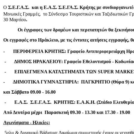
O
Σ.Ε.Γ.Α.Σ. και η Ε.Α.Σ. Σ.Ε.ΓΑ.Σ. Κρήτης με συνδιοργ
Μινωικές Γραμμές, το Σύνδεσμο Τουριστικών και Ταξιδιωτικών Γ
30 Μαρτίου
.
Οι έγγραφες των δρομέων και περιπατητών θα ξεκινήσουν 
Οι εγγραφές στο Ηράκλειο, με τις έντυπες αιτήσεις εγγραφής, 
-
ΠΕΡΙΦΕΡΕΙΑ ΚΡΗΤΗΣ
: Γραφείο Αντιπεριφερειάρχη Ηρα
-
ΔΗΜΟΣ ΗΡΑΚΛΕΙΟΥ
: Γραφείο Εθελοντισμού - Κυδωνίας
-
ΕΠΙΛΕΓΜΕΝΑ ΚΑΤΑΣΤΗΜΑΤΑ ΤΩΝ
SUPER
MARKE
-
ΔΗΜΟΤΙΚΑ ΓΥΜΝΑΣΤΗΡΙΑ
:
ΠΑΓΚΡΗΤΙΟ
(Θύρα 9)
κ
και Σάββατο 09.00 - 16.00
-
Ε.Α.Σ. Σ.Ε.Γ.Α.Σ. ΚΡΗΤΗΣ
: Ε.Α.Κ.Η. (Στάδιο Ελευθερία
Από Δευτέρα μέχρι Παρασκευή
09.30 - 13.30 και 17.30 - 19.00
Αγωνίσματα - Ηλικίες:
5χλμ & Δυναμικό Βάδισμα
: Δικαίωμα συμμετοχής έχουν οι γεννηθέ