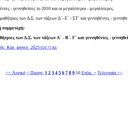
ντες - γεννηθείσες το 2010 και οι μεγαλύτεροι - μεγαλύτερες.
μαθήτριες των Δ.Σ. των τάξεων Δ΄- Ε΄ - ΣΤ΄ και γεννηθέντες - γεννηθε
ή συμμετοχή:
τριες των Δ.Σ. των τάξεων Α΄ - Β΄- Γ΄ και γεννηθέντες - γεννηθεί
ής_Run_greece_2025
926.73 Kb
<< Αρχική
< Προηγ.
1
2
3
4
5
6
7
8
9
10
Επόμ. >
Τελευταία >>