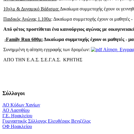
10χλμ & Δυναμικό Βάδισμα:
Δικαίωμα συμμετοχής έχουν οι γεννηθέ
Παιδικός Αγώνας 1.100μ
: Δικαίωμα συμμετοχής έχουν οι μαθητές - 
Από φέτος προστίθεται ένα καινούργιος αγώνας με οικογενειακ
-Family
Run
600μ:
Δικαίωμα συμμετοχής έχουν οι μαθητές - μαθή
Συνημμένη η αίτηση εγγραφής των δρομέων:
Αίτηση_Εγγραφ
ΑΠΟ ΤΗΝ Ε.Α.Σ. Σ.Ε.Γ.Α.Σ. ΚΡΗΤΗΣ
Σύλλογοι
ΑΟ Κύδων Χανίων
ΑΟ Λασηθίου
Γ.Ε. Ηρακλείου
Γυμναστικός Σύλλογος Ελευθέριος Βενιζέλος
ΟΦ Ηρακλείου