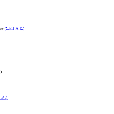
ων
(Σ.Ε.Γ.Α.Σ.)
)
A.A.)