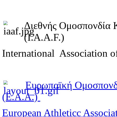
Διεθνής Ομοσπονδία 
(I.A.A.F.)
International Association o
Ευρωπαϊκή Ομοσπονδ
(E.A.A.)
European Athleticc Associa