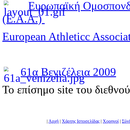
Ευρωπαϊκή Ομοσπονδ
(E.A.A.)
European Athleticc Associa
61α Βενιζέλεια 2009
To επίσημο site του διεθνο
|
Αρχή
|
Χάρτης Ιστοσελίδας
|
Χορηγοί
|
Σύν