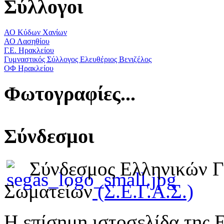
Σύλλογοι
ΑΟ Κύδων Χανίων
ΑΟ Λασηθίου
Γ.Ε. Ηρακλείου
Γυμναστικός Σύλλογος Ελευθέριος Βενιζέλος
ΟΦ Ηρακλείου
Φωτογραφίες...
Σύνδεσμοι
Σύνδεσμος Ελληνικών 
Σωματείων
(Σ.Ε.Γ.Α.Σ.)
Η επίσημη ιστοσελίδα της 