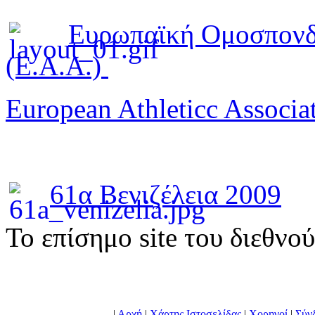
Ευρωπαϊκή Ομοσπονδ
(E.A.A.)
European Athleticc Associa
61α Βενιζέλεια 2009
To επίσημο site του διεθνο
|
Αρχή
|
Χάρτης Ιστοσελίδας
|
Χορηγοί
|
Σύν