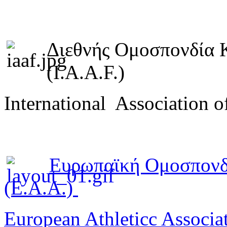
Διεθνής Ομοσπονδία 
(I.A.A.F.)
International Association o
Ευρωπαϊκή Ομοσπονδ
(E.A.A.)
European Athleticc Associa