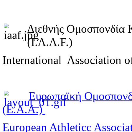
Διεθνής Ομοσπονδία 
(I.A.A.F.)
International Association o
Ευρωπαϊκή Ομοσπονδ
(E.A.A.)
European Athleticc Associa