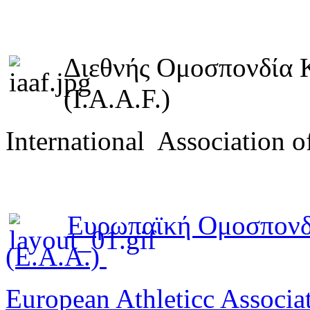
Διεθνής Ομοσπονδία 
(I.A.A.F.)
International Association o
Ευρωπαϊκή Ομοσπονδ
(E.A.A.)
European Athleticc Associa