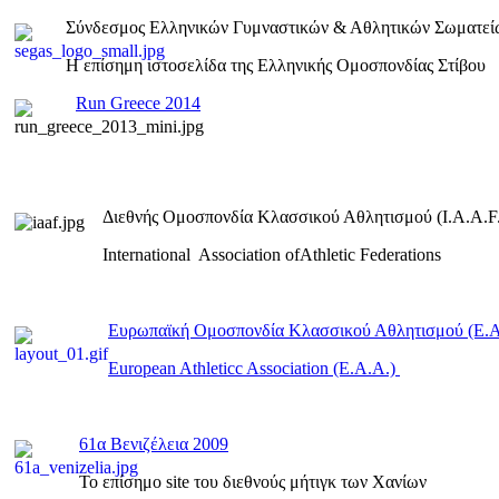
Σύνδεσμος Ελληνικών Γυμναστικών & Αθλητικών Σωματεί
Η επίσημη ιστοσελίδα της Ελληνικής Ομοσπονδίας Στίβου
Run Greece 2014
Διεθνής Ομοσπονδία Κλασσικού Αθλητισμού (I.A.A.F.
International Association ofAthletic Federations
Ευρωπαϊκή Ομοσπονδία Κλασσικού Αθλητισμού (E.
European Athleticc Association (E.A.A.)
61α Βενιζέλεια 2009
To επίσημο site του διεθνούς μήτιγκ των Χανίων