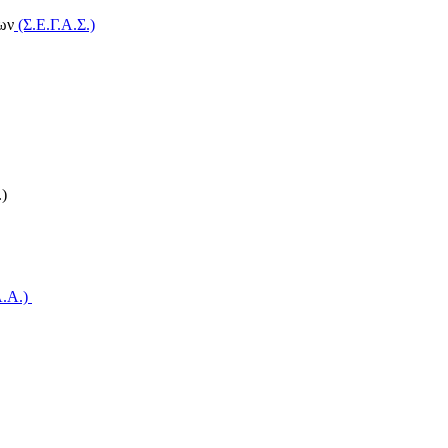
ων
(Σ.Ε.Γ.Α.Σ.)
)
A.A.)