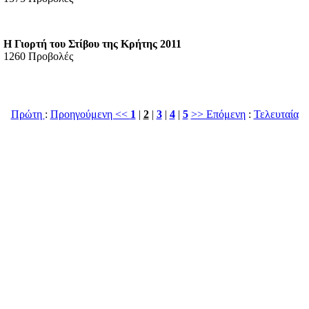
Η Γιορτή του Στίβου της Κρήτης 2011
1260 Προβολές
Πρώτη
:
Προηγούμενη <<
1
|
2
|
3
|
4
|
5
>> Επόμενη
:
Τελευταία