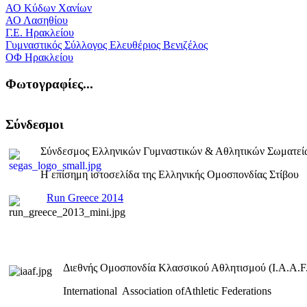
ΑΟ Κύδων Χανίων
ΑΟ Λασηθίου
Γ.Ε. Ηρακλείου
Γυμναστικός Σύλλογος Ελευθέριος Βενιζέλος
ΟΦ Ηρακλείου
Φωτογραφίες...
Σύνδεσμοι
Σύνδεσμος Ελληνικών Γυμναστικών & Αθλητικών Σωματεί
Η επίσημη ιστοσελίδα της Ελληνικής Ομοσπονδίας Στίβου
Run Greece 2014
Διεθνής Ομοσπονδία Κλασσικού Αθλητισμού (I.A.A.F.
International Association ofAthletic Federations