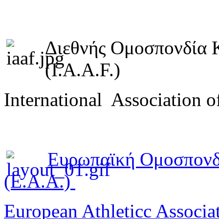
Διεθνής Ομοσπονδία 
(I.A.A.F.)
International Association o
Ευρωπαϊκή Ομοσπονδ
(E.A.A.)
European Athleticc Associa