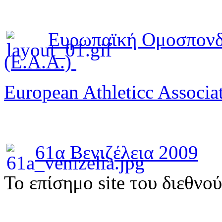
Ευρωπαϊκή Ομοσπονδ
(E.A.A.)
European Athleticc Associa
61α Βενιζέλεια 2009
To επίσημο site του διεθνο