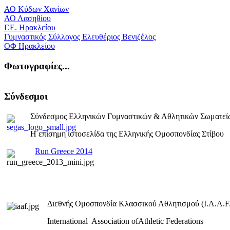
ΑΟ Κύδων Χανίων
ΑΟ Λασηθίου
Γ.Ε. Ηρακλείου
Γυμναστικός Σύλλογος Ελευθέριος Βενιζέλος
ΟΦ Ηρακλείου
Φωτογραφίες...
Σύνδεσμοι
Σύνδεσμος Ελληνικών Γυμναστικών & Αθλητικών Σωματεί
Η επίσημη ιστοσελίδα της Ελληνικής Ομοσπονδίας Στίβου
Run Greece 2014
Διεθνής Ομοσπονδία Κλασσικού Αθλητισμού (I.A.A.F.
International Association ofAthletic Federations