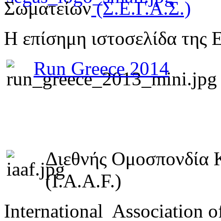
Σωματείων
(Σ.Ε.Γ.Α.Σ.)
Η επίσημη ιστοσελίδα της 
Run Greece 2014
Διεθνής Ομοσπονδία 
(I.A.A.F.)
International Association o