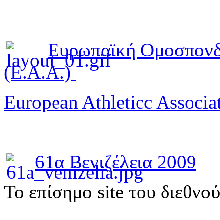
Ευρωπαϊκή Ομοσπονδ
(E.A.A.)
European Athleticc Associa
61α Βενιζέλεια 2009
To επίσημο site του διεθνο