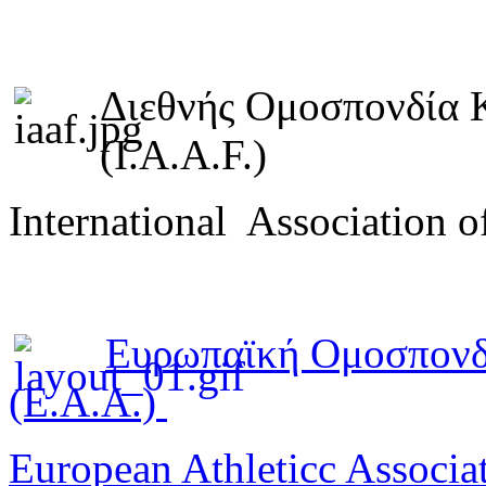
Διεθνής Ομοσπονδία 
(I.A.A.F.)
International Association o
Ευρωπαϊκή Ομοσπονδ
(E.A.A.)
European Athleticc Associa