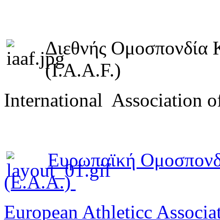
Διεθνής Ομοσπονδία 
(I.A.A.F.)
International Association o
Ευρωπαϊκή Ομοσπονδ
(E.A.A.)
European Athleticc Associa