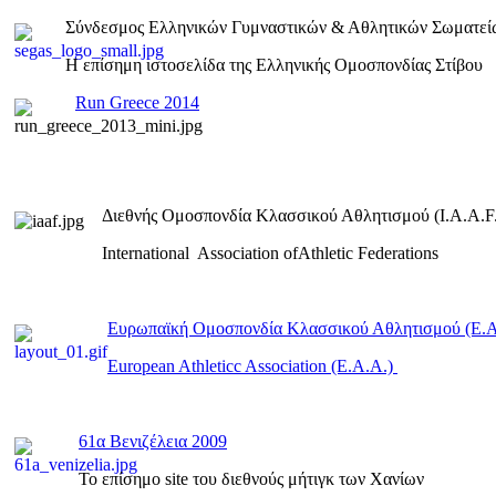
Σύνδεσμος Ελληνικών Γυμναστικών & Αθλητικών Σωματεί
Η επίσημη ιστοσελίδα της Ελληνικής Ομοσπονδίας Στίβου
Run Greece 2014
Διεθνής Ομοσπονδία Κλασσικού Αθλητισμού (I.A.A.F.
International Association ofAthletic Federations
Ευρωπαϊκή Ομοσπονδία Κλασσικού Αθλητισμού (E.
European Athleticc Association (E.A.A.)
61α Βενιζέλεια 2009
To επίσημο site του διεθνούς μήτιγκ των Χανίων