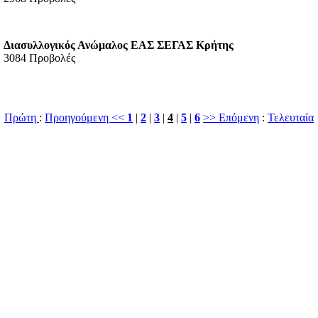
Διασυλλογικός Ανώμαλος ΕΑΣ ΣΕΓΑΣ Κρήτης
3084 Προβολές
Πρώτη
:
Προηγούμενη <<
1
|
2
|
3
|
4
|
5
|
6
>> Επόμενη
:
Τελευταία