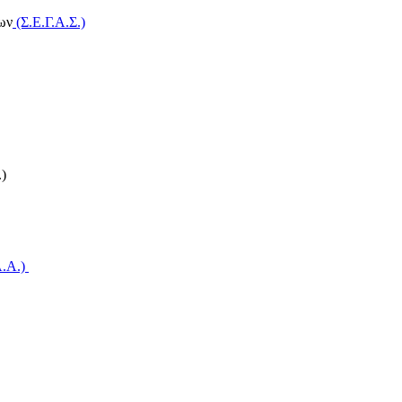
ων
(Σ.Ε.Γ.Α.Σ.)
)
A.A.)