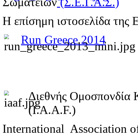
Σωματείων
(Σ.Ε.Γ.Α.Σ.)
Η επίσημη ιστοσελίδα της 
Run Greece 2014
Διεθνής Ομοσπονδία 
(I.A.A.F.)
International Association o