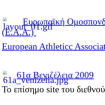
Ευρωπαϊκή Ομοσπονδ
(E.A.A.)
European Athleticc Associa
61α Βενιζέλεια 2009
To επίσημο site του διεθνο