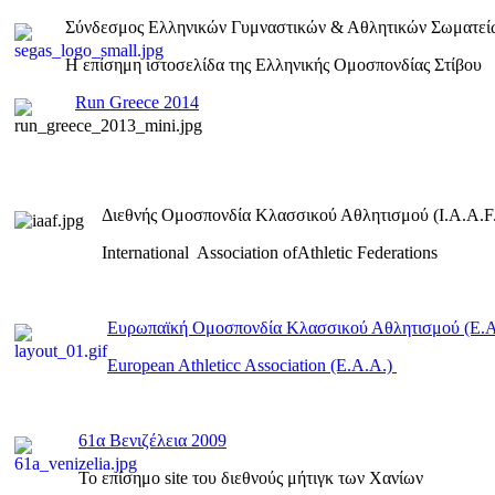
Σύνδεσμος Ελληνικών Γυμναστικών & Αθλητικών Σωματεί
Η επίσημη ιστοσελίδα της Ελληνικής Ομοσπονδίας Στίβου
Run Greece 2014
Διεθνής Ομοσπονδία Κλασσικού Αθλητισμού (I.A.A.F.
International Association ofAthletic Federations
Ευρωπαϊκή Ομοσπονδία Κλασσικού Αθλητισμού (E.
European Athleticc Association (E.A.A.)
61α Βενιζέλεια 2009
To επίσημο site του διεθνούς μήτιγκ των Χανίων