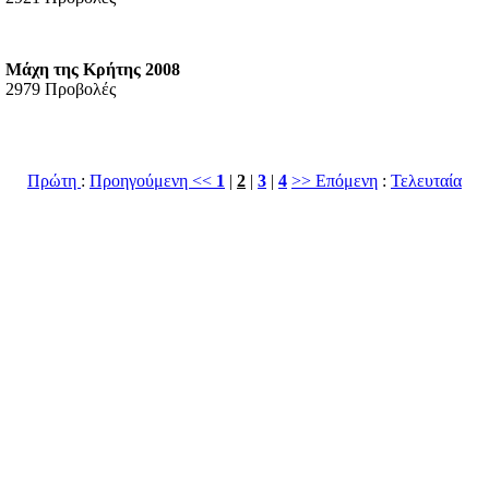
Μάχη της Κρήτης 2008
2979 Προβολές
Πρώτη
:
Προηγούμενη <<
1
|
2
|
3
|
4
>> Επόμενη
:
Τελευταία