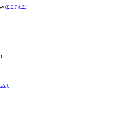
ων
(Σ.Ε.Γ.Α.Σ.)
)
A.A.)