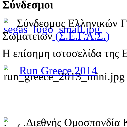
Σύνδεσμοι
Σύνδεσμος Ελληνικών 
Σωματείων
(Σ.Ε.Γ.Α.Σ.)
Η επίσημη ιστοσελίδα της 
Run Greece 2014
Διεθνής Ομοσπονδία 