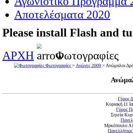
Αγωνιστικό Πρόγραμμα 
Αποτελέσματα 2020
Please install Flash and t
ΑΡΧΗ
Φωτογραφίες
Φωτογραφίες
>
Αγώνες 2009
> Ανώμαλοι Δρό
Ανώμαλ
Γύρος 
Κυριακή 11 Ια
Γύρος Πό
Σητεία Κυρ
Πανελ
Μρκόπουλο Ατ
Πανελλήνιος