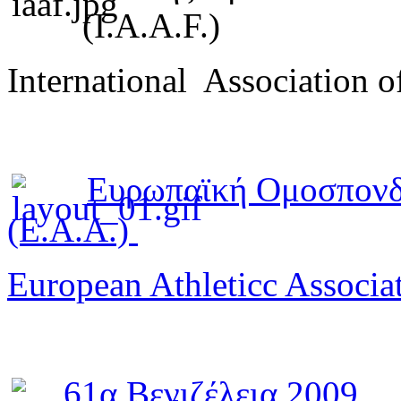
(I.A.A.F.)
International Association o
Ευρωπαϊκή Ομοσπονδ
(E.A.A.)
European Athleticc Associa
61α Βενιζέλεια 2009