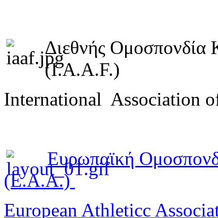
Διεθνής Ομοσπονδία 
(I.A.A.F.)
International Association o
Ευρωπαϊκή Ομοσπονδ
(E.A.A.)
European Athleticc Associa