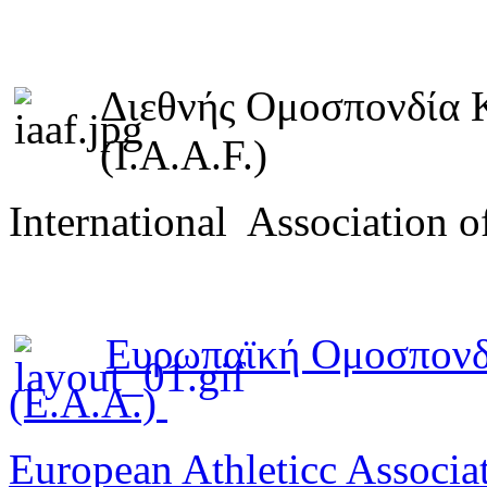
Διεθνής Ομοσπονδία 
(I.A.A.F.)
International Association o
Ευρωπαϊκή Ομοσπονδ
(E.A.A.)
European Athleticc Associa