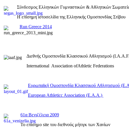
Σύνδεσμος Ελληνικών Γυμναστικών & Αθλητικών Σωματεί
Η επίσημη ιστοσελίδα της Ελληνικής Ομοσπονδίας Στίβου
Run Greece 2014
Διεθνής Ομοσπονδία Κλασσικού Αθλητισμού (I.A.A.F.
International Association ofAthletic Federations
Ευρωπαϊκή Ομοσπονδία Κλασσικού Αθλητισμού (E.
European Athleticc Association (E.A.A.)
61α Βενιζέλεια 2009
To επίσημο site του διεθνούς μήτιγκ των Χανίων