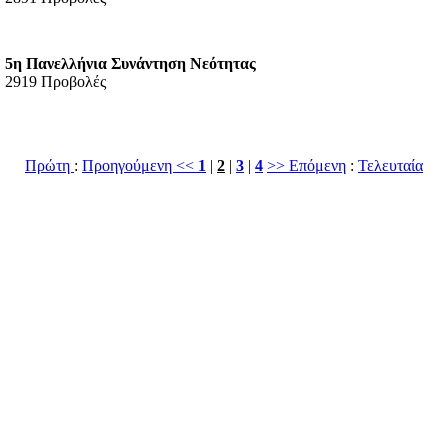
5η Πανελλήνια Συνάντηση Νεότητας
2919 Προβολές
Πρώτη
:
Προηγούμενη <<
1
|
2
|
3
|
4
>> Επόμενη
:
Τελευταία