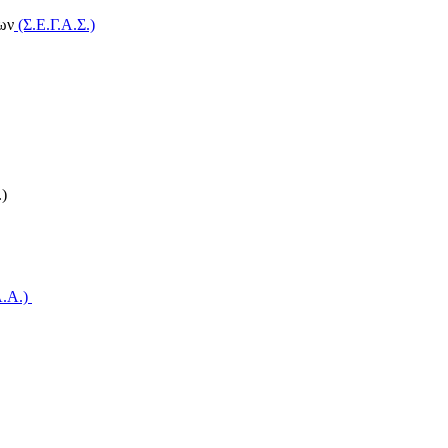
ων
(Σ.Ε.Γ.Α.Σ.)
)
A.A.)