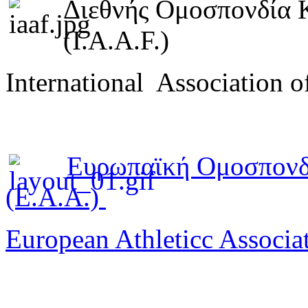
Διεθνής Ομοσπονδία 
(I.A.A.F.)
International Association o
Ευρωπαϊκή Ομοσπονδ
(E.A.A.)
European Athleticc Associa