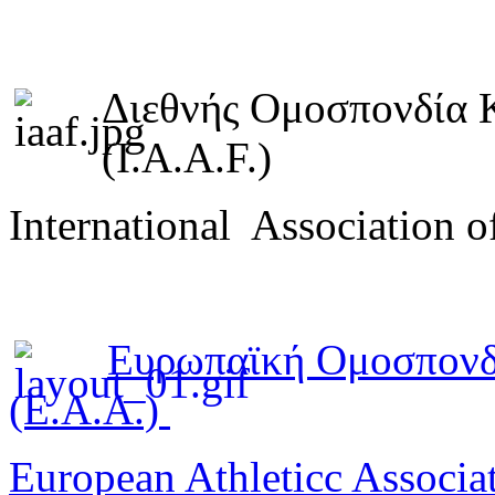
Διεθνής Ομοσπονδία 
(I.A.A.F.)
International Association o
Ευρωπαϊκή Ομοσπονδ
(E.A.A.)
European Athleticc Associa