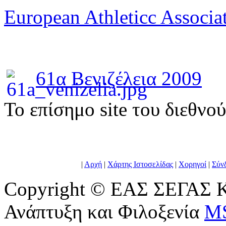
European Athleticc Associa
61α Βενιζέλεια 2009
To επίσημο site του διεθνο
|
Αρχή
|
Χάρτης Ιστοσελίδας
|
Χορηγοί
|
Σύν
Copyright © ΕΑΣ ΣΕΓΑΣ Κ
Ανάπτυξη και Φιλοξενία
M