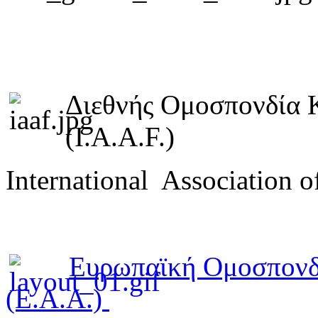
Διεθνής Ομοσπονδία 
(I.A.A.F.)
International Association o
Ευρωπαϊκή Ομοσπονδ
(E.A.A.)