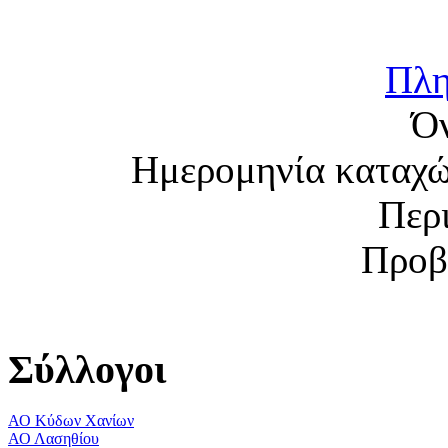
Πλη
Ό
Ημερομηνία καταχ
Περ
Προβ
Σύλλογοι
ΑΟ Κύδων Χανίων
ΑΟ Λασηθίου