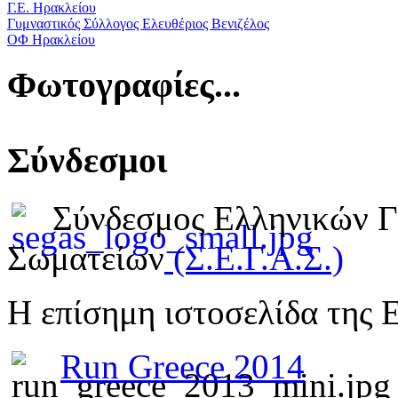
Γ.Ε. Ηρακλείου
Γυμναστικός Σύλλογος Ελευθέριος Βενιζέλος
ΟΦ Ηρακλείου
Φωτογραφίες...
Σύνδεσμοι
Σύνδεσμος Ελληνικών 
Σωματείων
(Σ.Ε.Γ.Α.Σ.)
Η επίσημη ιστοσελίδα της 
Run Greece 2014