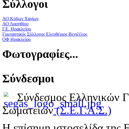
Σύλλογοι
ΑΟ Κύδων Χανίων
ΑΟ Λασηθίου
Γ.Ε. Ηρακλείου
Γυμναστικός Σύλλογος Ελευθέριος Βενιζέλος
ΟΦ Ηρακλείου
Φωτογραφίες...
Σύνδεσμοι
Σύνδεσμος Ελληνικών 
Σωματείων
(Σ.Ε.Γ.Α.Σ.)
Η επίσημη ιστοσελίδα της 