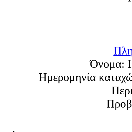
Πλη
Όνομα:
Ημερομηνία καταχ
Περ
Προβ