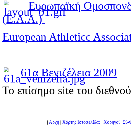
Ευρωπαϊκή Ομοσπονδ
(E.A.A.)
European Athleticc Associa
61α Βενιζέλεια 2009
To επίσημο site του διεθνο
|
Αρχή
|
Χάρτης Ιστοσελίδας
|
Χορηγοί
|
Σύν