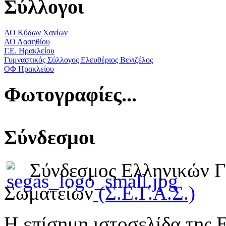
Σύλλογοι
ΑΟ Κύδων Χανίων
ΑΟ Λασηθίου
Γ.Ε. Ηρακλείου
Γυμναστικός Σύλλογος Ελευθέριος Βενιζέλος
ΟΦ Ηρακλείου
Φωτογραφίες...
Σύνδεσμοι
Σύνδεσμος Ελληνικών 
Σωματείων
(Σ.Ε.Γ.Α.Σ.)
Η επίσημη ιστοσελίδα της 