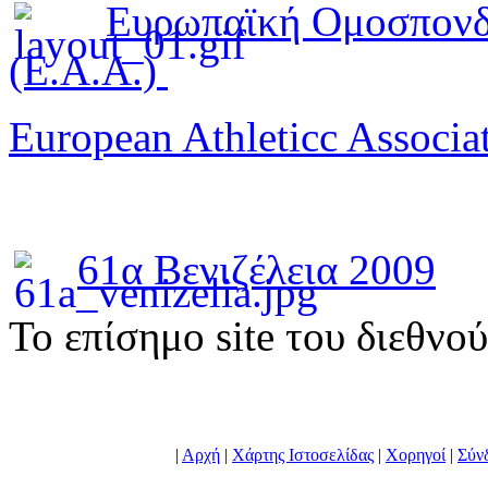
Ευρωπαϊκή Ομοσπονδ
(E.A.A.)
European Athleticc Associa
61α Βενιζέλεια 2009
To επίσημο site του διεθνο
|
Αρχή
|
Χάρτης Ιστοσελίδας
|
Χορηγοί
|
Σύν