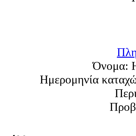
Πλη
Όνομα:
Ημερομηνία καταχ
Περ
Προβ