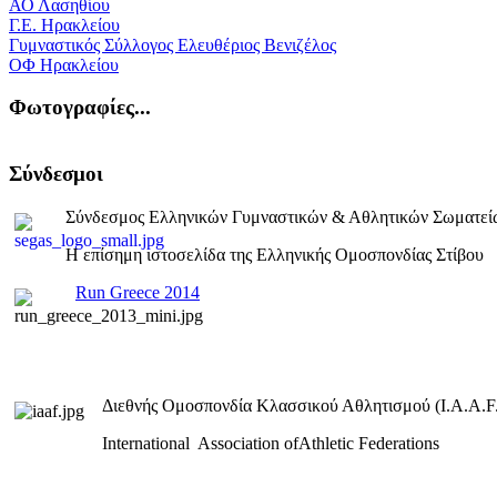
ΑΟ Λασηθίου
Γ.Ε. Ηρακλείου
Γυμναστικός Σύλλογος Ελευθέριος Βενιζέλος
ΟΦ Ηρακλείου
Φωτογραφίες...
Σύνδεσμοι
Σύνδεσμος Ελληνικών Γυμναστικών & Αθλητικών Σωματεί
Η επίσημη ιστοσελίδα της Ελληνικής Ομοσπονδίας Στίβου
Run Greece 2014
Διεθνής Ομοσπονδία Κλασσικού Αθλητισμού (I.A.A.F.
International Association ofAthletic Federations