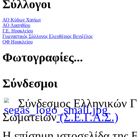
Σύλλογοι
ΑΟ Κύδων Χανίων
ΑΟ Λασηθίου
Γ.Ε. Ηρακλείου
Γυμναστικός Σύλλογος Ελευθέριος Βενιζέλος
ΟΦ Ηρακλείου
Φωτογραφίες...
Σύνδεσμοι
Σύνδεσμος Ελληνικών 
Σωματείων
(Σ.Ε.Γ.Α.Σ.)
Η επίσημη ιστοσελίδα της 