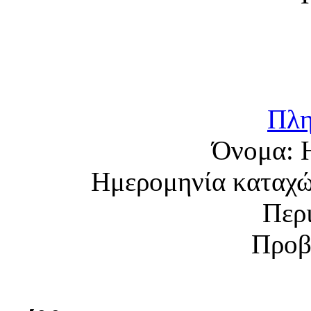
Πλη
Όνομα:
Ημερομηνία καταχ
Περ
Προβ