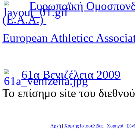
Ευρωπαϊκή Ομοσπονδ
(E.A.A.)
European Athleticc Associa
61α Βενιζέλεια 2009
To επίσημο site του διεθνο
|
Αρχή
|
Χάρτης Ιστοσελίδας
|
Χορηγοί
|
Σύν