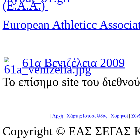
(E.A.A.)
European Athleticc Associa
61α Βενιζέλεια 2009
To επίσημο site του διεθνο
|
Αρχή
|
Χάρτης Ιστοσελίδας
|
Χορηγοί
|
Σύν
Copyright © ΕΑΣ ΣΕΓΑΣ Κ