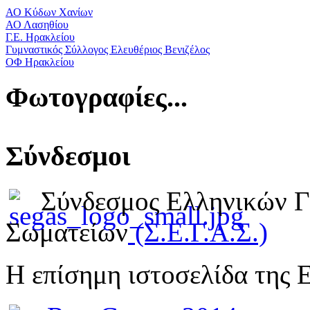
ΑΟ Κύδων Χανίων
ΑΟ Λασηθίου
Γ.Ε. Ηρακλείου
Γυμναστικός Σύλλογος Ελευθέριος Βενιζέλος
ΟΦ Ηρακλείου
Φωτογραφίες...
Σύνδεσμοι
Σύνδεσμος Ελληνικών 
Σωματείων
(Σ.Ε.Γ.Α.Σ.)
Η επίσημη ιστοσελίδα της 