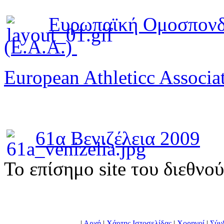
Ευρωπαϊκή Ομοσπονδ
(E.A.A.)
European Athleticc Associa
61α Βενιζέλεια 2009
To επίσημο site του διεθνο
|
Αρχή
|
Χάρτης Ιστοσελίδας
|
Χορηγοί
|
Σύν