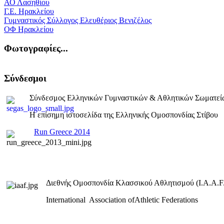
ΑΟ Λασηθίου
Γ.Ε. Ηρακλείου
Γυμναστικός Σύλλογος Ελευθέριος Βενιζέλος
ΟΦ Ηρακλείου
Φωτογραφίες...
Σύνδεσμοι
Σύνδεσμος Ελληνικών Γυμναστικών & Αθλητικών Σωματεί
Η επίσημη ιστοσελίδα της Ελληνικής Ομοσπονδίας Στίβου
Run Greece 2014
Διεθνής Ομοσπονδία Κλασσικού Αθλητισμού (I.A.A.F.
International Association ofAthletic Federations