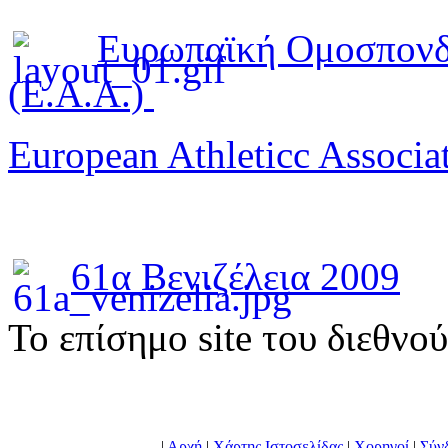
Ευρωπαϊκή Ομοσπονδ
(E.A.A.)
European Athleticc Associa
61α Βενιζέλεια 2009
To επίσημο site του διεθνο
|
Αρχή
|
Χάρτης Ιστοσελίδας
|
Χορηγοί
|
Σύν