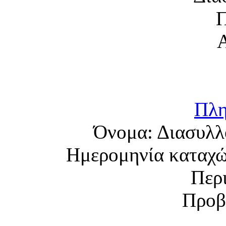
Πλη
Όνομα:
Διασυλλ
Ημερομηνία καταχ
Περ
Προβ