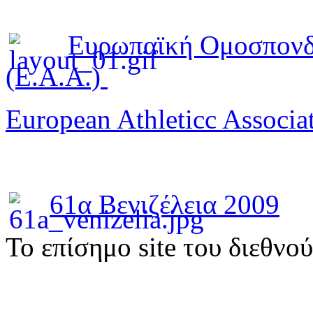
Ευρωπαϊκή Ομοσπονδ
(E.A.A.)
European Athleticc Associa
61α Βενιζέλεια 2009
To επίσημο site του διεθνο