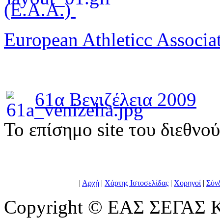
(E.A.A.)
European Athleticc Associa
61α Βενιζέλεια 2009
To επίσημο site του διεθνο
|
Αρχή
|
Χάρτης Ιστοσελίδας
|
Χορηγοί
|
Σύν
Copyright © ΕΑΣ ΣΕΓΑΣ Κ