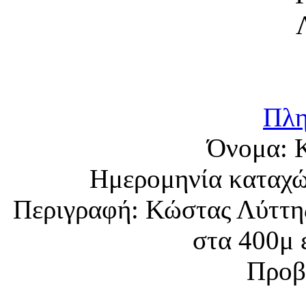
Πλη
Όνομα:
Ημερομηνία καταχ
Περιγραφή:
Κώστας Λύττης
στα 400μ 
Προβ