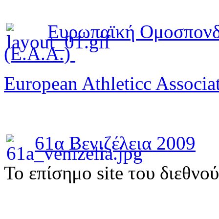
Ευρωπαϊκή Ομοσπονδ
(E.A.A.)
European Athleticc Associa
61α Βενιζέλεια 2009
To επίσημο site του διεθνο