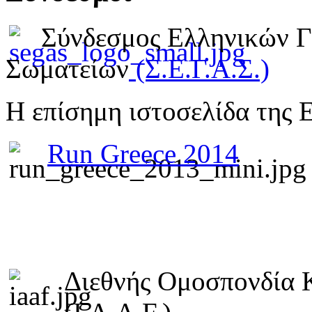
Σύνδεσμος Ελληνικών 
Σωματείων
(Σ.Ε.Γ.Α.Σ.)
Η επίσημη ιστοσελίδα της 
Run Greece 2014
Διεθνής Ομοσπονδία 