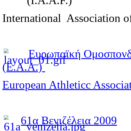
(I.A.A.F.)
International Association o
Ευρωπαϊκή Ομοσπονδ
(E.A.A.)
European Athleticc Associa
61α Βενιζέλεια 2009