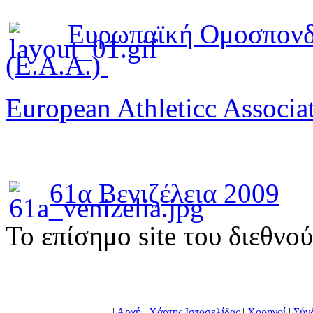
Ευρωπαϊκή Ομοσπονδ
(E.A.A.)
European Athleticc Associa
61α Βενιζέλεια 2009
To επίσημο site του διεθνο
|
Αρχή
|
Χάρτης Ιστοσελίδας
|
Χορηγοί
|
Σύν