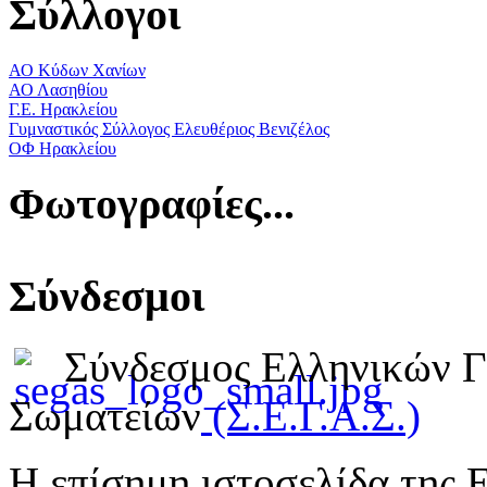
Σύλλογοι
ΑΟ Κύδων Χανίων
ΑΟ Λασηθίου
Γ.Ε. Ηρακλείου
Γυμναστικός Σύλλογος Ελευθέριος Βενιζέλος
ΟΦ Ηρακλείου
Φωτογραφίες...
Σύνδεσμοι
Σύνδεσμος Ελληνικών 
Σωματείων
(Σ.Ε.Γ.Α.Σ.)
Η επίσημη ιστοσελίδα της 