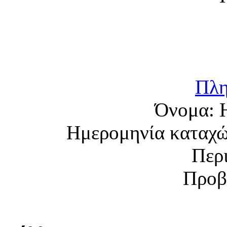
Πλη
Όνομα:
Ημερομηνία καταχ
Περ
Προβ