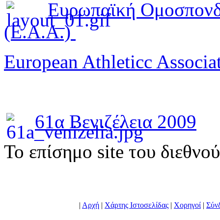
Ευρωπαϊκή Ομοσπονδ
(E.A.A.)
European Athleticc Associa
61α Βενιζέλεια 2009
To επίσημο site του διεθνο
|
Αρχή
|
Χάρτης Ιστοσελίδας
|
Χορηγοί
|
Σύν