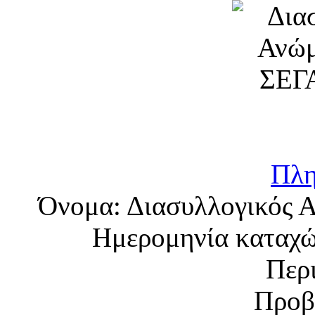
Πλη
Όνομα:
Διασυλλογικός 
Ημερομηνία καταχ
Περ
Προβ