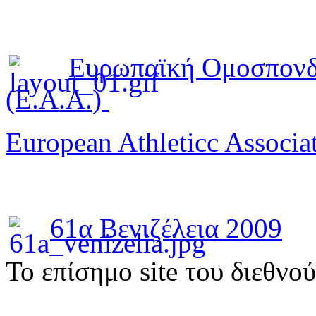
Ευρωπαϊκή Ομοσπονδ
(E.A.A.)
European Athleticc Associa
61α Βενιζέλεια 2009
To επίσημο site του διεθνο