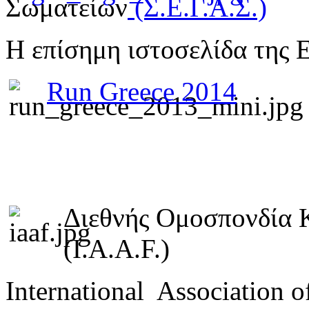
Σωματείων
(Σ.Ε.Γ.Α.Σ.)
Η επίσημη ιστοσελίδα της 
Run Greece 2014
Διεθνής Ομοσπονδία 
(I.A.A.F.)
International Association o