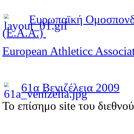
Ευρωπαϊκή Ομοσπονδ
(E.A.A.)
European Athleticc Associa
61α Βενιζέλεια 2009
To επίσημο site του διεθνο