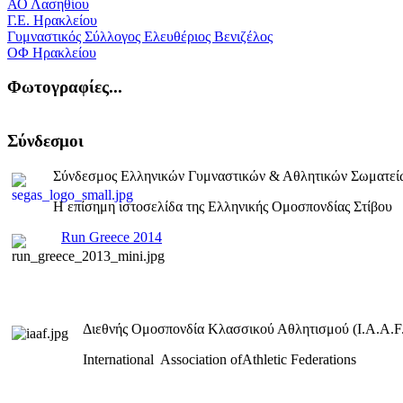
ΑΟ Λασηθίου
Γ.Ε. Ηρακλείου
Γυμναστικός Σύλλογος Ελευθέριος Βενιζέλος
ΟΦ Ηρακλείου
Φωτογραφίες...
Σύνδεσμοι
Σύνδεσμος Ελληνικών Γυμναστικών & Αθλητικών Σωματεί
Η επίσημη ιστοσελίδα της Ελληνικής Ομοσπονδίας Στίβου
Run Greece 2014
Διεθνής Ομοσπονδία Κλασσικού Αθλητισμού (I.A.A.F.
International Association ofAthletic Federations