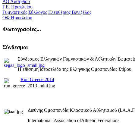
ΑΟ Λασηθίου
Γ.Ε. Ηρακλείου
Γυμναστικός Σύλλογος Ελευθέριος Βενιζέλος
ΟΦ Ηρακλείου
Φωτογραφίες...
Σύνδεσμοι
Σύνδεσμος Ελληνικών Γυμναστικών & Αθλητικών Σωματεί
Η επίσημη ιστοσελίδα της Ελληνικής Ομοσπονδίας Στίβου
Run Greece 2014
Διεθνής Ομοσπονδία Κλασσικού Αθλητισμού (I.A.A.F.
International Association ofAthletic Federations