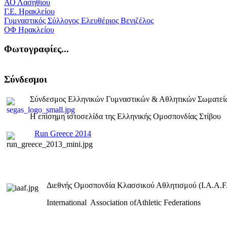
ΑΟ Λασηθίου
Γ.Ε. Ηρακλείου
Γυμναστικός Σύλλογος Ελευθέριος Βενιζέλος
ΟΦ Ηρακλείου
Φωτογραφίες...
Σύνδεσμοι
Σύνδεσμος Ελληνικών Γυμναστικών & Αθλητικών Σωματεί
Η επίσημη ιστοσελίδα της Ελληνικής Ομοσπονδίας Στίβου
Run Greece 2014
Διεθνής Ομοσπονδία Κλασσικού Αθλητισμού (I.A.A.F.
International Association ofAthletic Federations